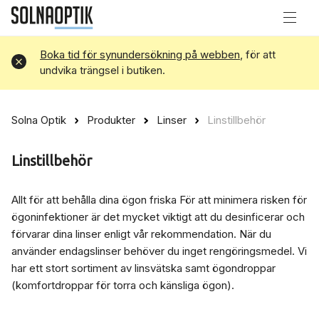
Boka tid för synundersökning på webben
, för att
Avvisa
undvika trängsel i butiken.
Solna Optik
Produkter
Linser
Linstillbehör
Linstillbehör
Allt för att behålla dina ögon friska För att minimera risken för
ögoninfektioner är det mycket viktigt att du desinficerar och
förvarar dina linser enligt vår rekommendation. När du
använder endagslinser behöver du inget rengöringsmedel. Vi
har ett stort sortiment av linsvätska samt ögondroppar
(komfortdroppar för torra och känsliga ögon).